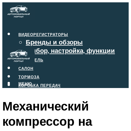
ВИДЕОРЕГИСТРАТОРЫ
Бренды и обзоры
Выбор, настройка, функции
ДВИГАТЕЛЬ
САЛОН
ТОРМОЗА
МЕНЮ
КОРОБКА ПЕРЕДАЧ
Механический
МЕНЮ
компрессор на