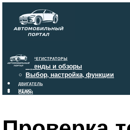
ВИДЕОРЕГИСТРАТОРЫ
Бренды и обзоры
Выбор, настройка, функции
ДВИГАТЕЛЬ
МЕНЮ
САЛОН
ТОРМОЗА
КОРОБКА ПЕРЕДАЧ
Проверка т
МЕНЮ