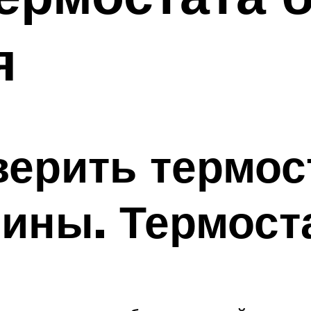
я
верить термост
ины. Термост