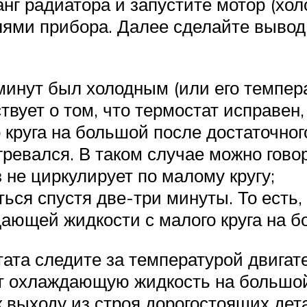
г радиатора и запустите мотор (хол
лями прибора. Далее сделайте вывод
минут был холодным (или его темпера
твует о том, что термостат исправен
круга на большой после достаточного
ревался. В таком случае можно говор
 не циркулирует по малому кругу;
ься спустя две-три минуты. То есть, 
ающей жидкости с малого круга на б
ата следите за температурой двигат
т охлаждающую жидкость на большой 
к выходу из строя дорогостоящих дет