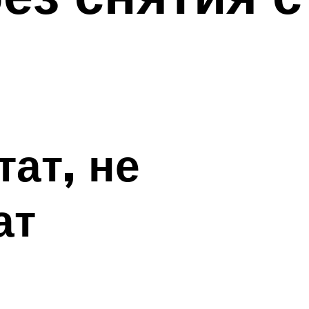
ат, не
ат