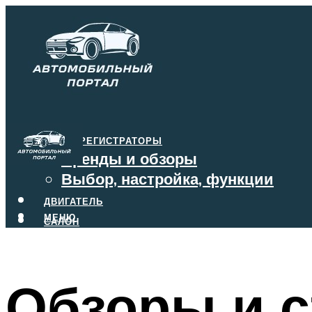
ВИДЕОРЕГИСТРАТОРЫ
Бренды и обзоры
Выбор, настройка, функции
ДВИГАТЕЛЬ
МЕНЮ
САЛОН
ТОРМОЗА
КОРОБКА ПЕРЕДАЧ
Обзоры и с
МЕНЮ