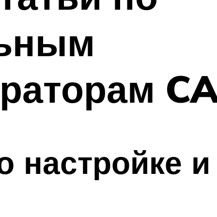
льным
траторам 
о настройке и