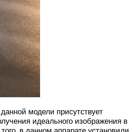
В данной модели присутствует
получения идеального изображения в
того, в данном аппарате установили