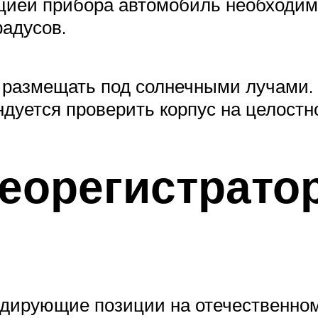
цией прибора автомобиль необходимо
радусов.
 размещать под солнечными лучами. Н
дуется проверить корпус на целостн
деорегистрат
дирующие позиции на отечественном