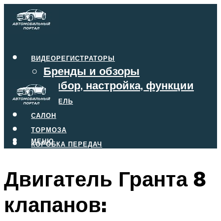
ВИДЕОРЕГИСТРАТОРЫ
Бренды и обзоры
Выбор, настройка, функции
ДВИГАТЕЛЬ
САЛОН
ТОРМОЗА
МЕНЮ
КОРОБКА ПЕРЕДАЧ
Двигатель Гранта 8
МЕНЮ
клапанов: