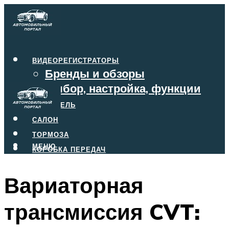
ВИДЕОРЕГИСТРАТОРЫ
Бренды и обзоры
Выбор, настройка, функции
ДВИГАТЕЛЬ
САЛОН
ТОРМОЗА
МЕНЮ
КОРОБКА ПЕРЕДАЧ
Вариаторная
МЕНЮ
трансмиссия CVT: