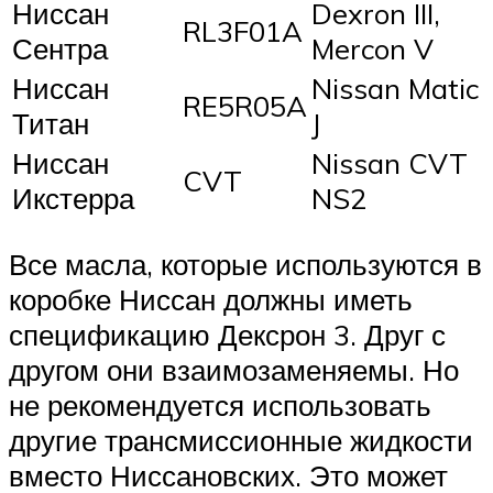
Ниссан
Dexron III,
RL3F01A
Сентра
Mercon V
Ниссан
Nissan Matic
RE5R05A
Титан
J
Ниссан
Nissan CVT
CVT
Икстерра
NS2
Все масла, которые используются в
коробке Ниссан должны иметь
спецификацию Дексрон 3. Друг с
другом они взаимозаменяемы. Но
не рекомендуется использовать
другие трансмиссионные жидкости
вместо Ниссановских. Это может