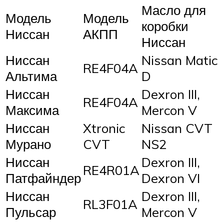
Масло для
Модель
Модель
коробки
Ниссан
АКПП
Ниссан
Ниссан
Nissan Matic
RE4F04A
Альтима
D
Ниссан
Dexron III,
RE4F04A
Максима
Mercon V
Ниссан
Xtronic
Nissan CVT
Мурано
CVT
NS2
Ниссан
Dexron III,
RE4R01A
Патфайндер
Dexron VI
Ниссан
Dexron III,
RL3F01A
Пульсар
Mercon V