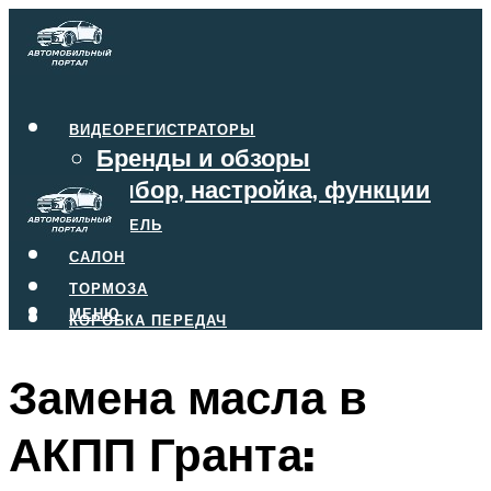
ВИДЕОРЕГИСТРАТОРЫ
Бренды и обзоры
Выбор, настройка, функции
ДВИГАТЕЛЬ
САЛОН
ТОРМОЗА
МЕНЮ
КОРОБКА ПЕРЕДАЧ
Замена масла в
МЕНЮ
АКПП Гранта: