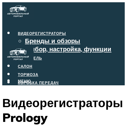
ВИДЕОРЕГИСТРАТОРЫ
Бренды и обзоры
Выбор, настройка, функции
ДВИГАТЕЛЬ
САЛОН
ТОРМОЗА
МЕНЮ
КОРОБКА ПЕРЕДАЧ
Видеорегистраторы
МЕНЮ
Prology