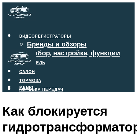
ВИДЕОРЕГИСТРАТОРЫ
Бренды и обзоры
Выбор, настройка, функции
ДВИГАТЕЛЬ
САЛОН
ТОРМОЗА
МЕНЮ
КОРОБКА ПЕРЕДАЧ
Как блокируется
МЕНЮ
гидротрансформатор