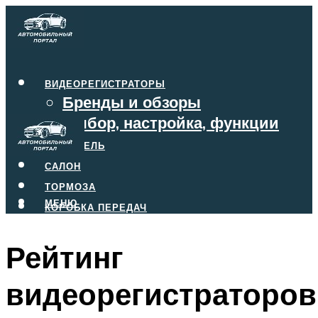
ВИДЕОРЕГИСТРАТОРЫ
Бренды и обзоры
Выбор, настройка, функции
ДВИГАТЕЛЬ
САЛОН
ТОРМОЗА
МЕНЮ
КОРОБКА ПЕРЕДАЧ
Рейтинг
МЕНЮ
видеорегистраторов