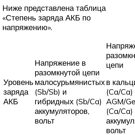
Ниже представлена таблица
«Степень заряда АКБ по
напряжению».
Напряж
разомк
Напряжение в
цепи
разомкнутой цепи
Уровень
малосурьмянистых
в каль
заряда
(Sb/Sb) и
(Ca/Ca)
АКБ
гибридных (Sb/Ca)
AGM/Ge
аккумуляторов,
(Ca/Ca)
вольт
аккумул
вольт