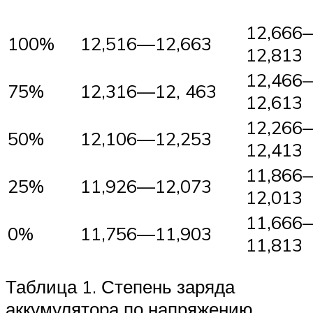
12,666
100%
12,516—12,663
12,813
12,466
75%
12,316—12, 463
12,613
12,266
50%
12,106—12,253
12,413
11,866
25%
11,926—12,073
12,013
11,666
0%
11,756—11,903
11,813
Таблица 1. Степень заряда
аккумулятора по напряжению.