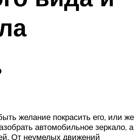
ала
?
быть желание покрасить его, или же
 разобрать автомобильное зеркало, а
лей. От неумелых движений