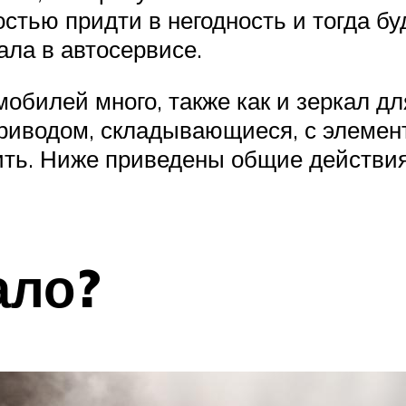
тью придти в негодность и тогда буд
ала в автосервисе.
обилей много, также как и зеркал для
приводом, складывающиеся, с элемент
дить. Ниже приведены общие действия
ало?