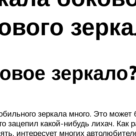
ового зерк
ковое зеркало
бильного зеркала много. Это может 
его зацепил какой-нибудь лихач. Как
снять, интересует многих автолюбите