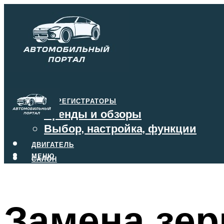
ВИДЕОРЕГИСТРАТОРЫ
Бренды и обзоры
Выбор, настройка, функции
ДВИГАТЕЛЬ
МЕНЮ
САЛОН
ТОРМОЗА
КОРОБКА ПЕРЕДАЧ
Замена зер
МЕНЮ