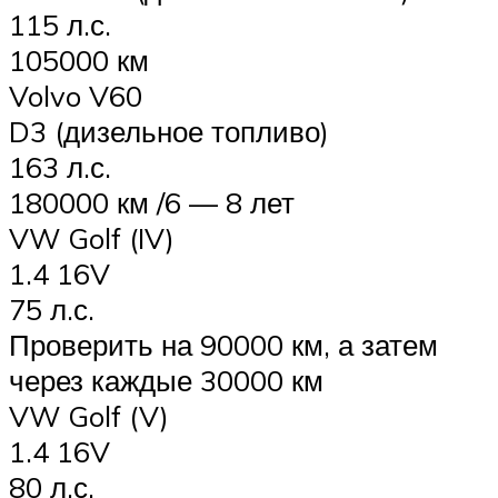
115 л.с.
105000 км
Volvo V60
D3 (дизельное топливо)
163 л.с.
180000 км /6 — 8 лет
VW Golf (IV)
1.4 16V
75 л.с.
Проверить на 90000 км, а затем
через каждые 30000 км
VW Golf (V)
1.4 16V
80 л.с.