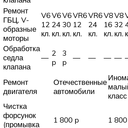
Ремонт
V6
V6
V6
VR6
VR6
V8
V8
ГБЦ, V-
12
24
30
12
24
16
32
образные
кл.
кл.
кл.
кл.
кл.
кл.
кл.
к
моторы
Обработка
2
3
седла
—
—
—
—
—
p
p
клапана
Ином
Ремонт
Отечественные
малы
двигателя
автомобили
класс
Чистка
форсунок
1 800 p
1 800
(промывка