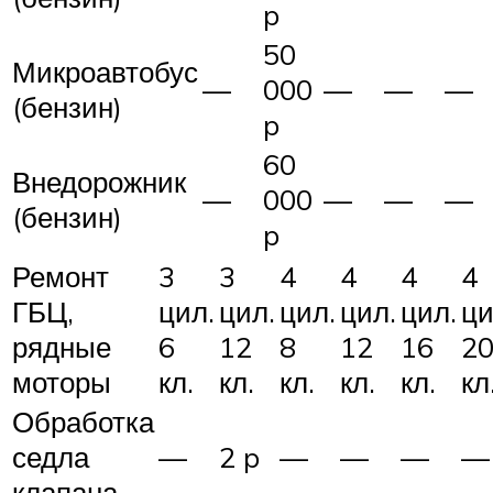
p
50
Микроавтобус
—
000
—
—
—
(бензин)
p
60
Внедорожник
—
000
—
—
—
(бензин)
p
Ремонт
3
3
4
4
4
4
ГБЦ,
цил.
цил.
цил.
цил.
цил.
ци
рядные
6
12
8
12
16
2
моторы
кл.
кл.
кл.
кл.
кл.
кл
Обработка
седла
—
2 p
—
—
—
—
клапана