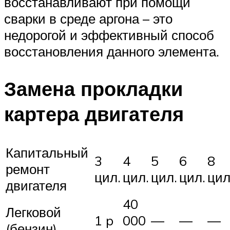
восстанавливают при помощи
сварки в среде аргона – это
недорогой и эффективный способ
восстановления данного элемента.
Замена прокладки
картера двигателя
Капитальный
3
4
5
6
8
ремонт
цил.
цил.
цил.
цил.
цил
двигателя
40
Легковой
1 p
000
—
—
—
(бензин)