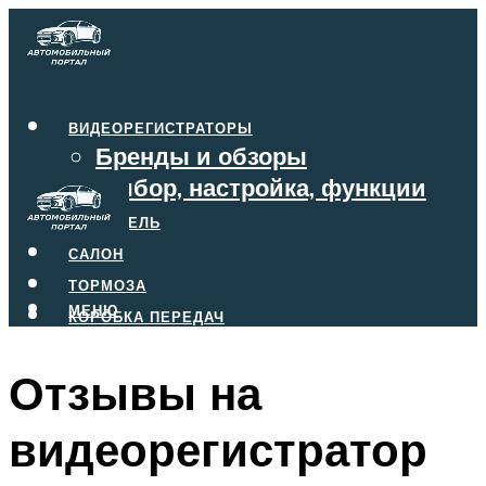
ВИДЕОРЕГИСТРАТОРЫ
Бренды и обзоры
Выбор, настройка, функции
ДВИГАТЕЛЬ
САЛОН
ТОРМОЗА
МЕНЮ
КОРОБКА ПЕРЕДАЧ
Отзывы на
МЕНЮ
видеорегистратор