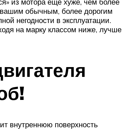
ся» из мотора еще хуже, чем более
с вашим обычным, более дорогим
лной негодности в эксплуатации.
ходя на марку классом ниже, лучше
двигателя
об!
тит внутреннюю поверхность