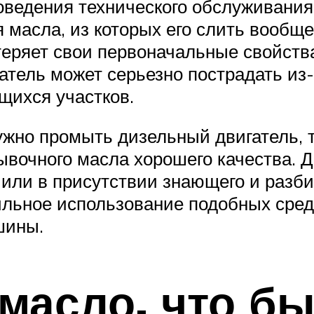
оведения технического обслуживания.
 масла, из которых его слить вообще
еряет свои первоначальные свойства
тель может серьезно пострадать из-з
щихся участков.
ужно промыть дизельный двигатель, т
вочного масла хорошего качества. Д
 или в присутствии знающего и разб
вильное использование подобных сре
шины.
масло, что б