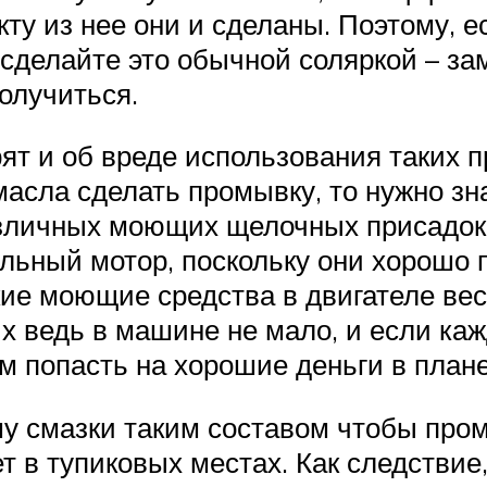
ту из нее они и сделаны. Поэтому, е
сделайте это обычной соляркой – за
получиться.
т и об вреде использования таких п
сла сделать промывку, то нужно зна
различных моющих щелочных присадок
ельный мотор, поскольку они хорошо 
акие моющие средства в двигателе ве
их ведь в машине не мало, и если ка
м попасть на хорошие деньги в план
ему смазки таким составом чтобы про
ет в тупиковых местах. Как следствие