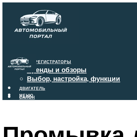
ВИДЕОРЕГИСТРАТОРЫ
Бренды и обзоры
Выбор, настройка, функции
ДВИГАТЕЛЬ
МЕНЮ
САЛОН
ТОРМОЗА
КОРОБКА ПЕРЕДАЧ
Промывка 
МЕНЮ