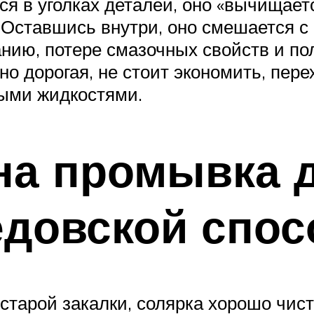
я в уголках деталей, оно «вычищает
 Оставшись внутри, оно смешается 
анию, потере смазочных свойств и по
о дорогая, не стоит экономить, пере
ыми жидкостями.
на промывка 
едовской спос
старой закалки, солярка хорошо чис