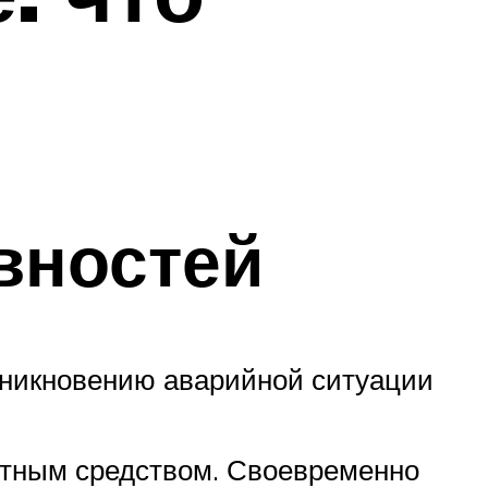
вностей
озникновению аварийной ситуации
ортным средством. Своевременно