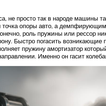
ёса, не просто так в народе машины т
ая точка опоры авто, а демпфирующи
онечно, роль пружины или рессор ник
рону. Быстро погасить возникающие п
полняет пружину амортизатор котор
аправлении. Именно он гасит колебан