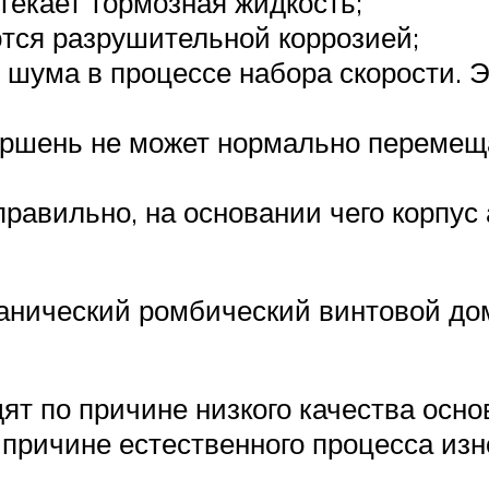
екает тормозная жидкость;
тся разрушительной коррозией;
шума в процессе набора скорости. Эт
оршень не может нормально перемещ
равильно, на основании чего корпус 
анический ромбический винтовой дом
т по причине низкого качества основ
 причине естественного процесса из