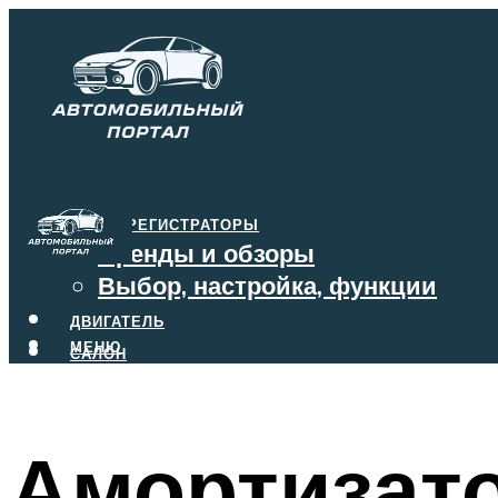
ВИДЕОРЕГИСТРАТОРЫ
Бренды и обзоры
Выбор, настройка, функции
ДВИГАТЕЛЬ
МЕНЮ
САЛОН
ТОРМОЗА
КОРОБКА ПЕРЕДАЧ
Амортизато
МЕНЮ