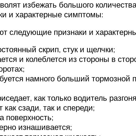
волят избежать большого количества
ки и характерные симптомы:
ают следующие признаки и характерн
стоянный скрип, стук и щелчки;
тся и колеблется из стороны в стор
оротах;
буется намного больший тормозной п
иседает, как только водитель разго
как сзади, так и спереди;
а поверхность;
ерно изнашивается;