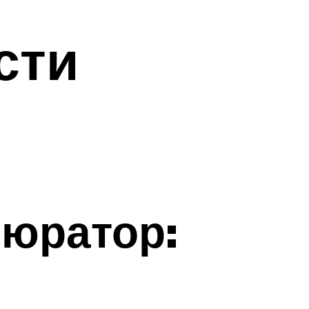
сти
бюратор: