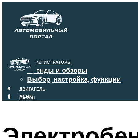
ВИДЕОРЕГИСТРАТОРЫ
Бренды и обзоры
Выбор, настройка, функции
ДВИГАТЕЛЬ
МЕНЮ
САЛОН
ТОРМОЗА
КОРОБКА ПЕРЕДАЧ
Электробен
МЕНЮ