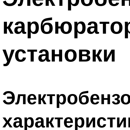
карбюратор
установки
Электробензо
характеристи