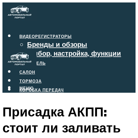
ВИДЕОРЕГИСТРАТОРЫ
Бренды и обзоры
Выбор, настройка, функции
ДВИГАТЕЛЬ
САЛОН
ТОРМОЗА
МЕНЮ
КОРОБКА ПЕРЕДАЧ
Присадка АКПП:
МЕНЮ
стоит ли заливать