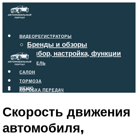
ВИДЕОРЕГИСТРАТОРЫ
Бренды и обзоры
Выбор, настройка, функции
ДВИГАТЕЛЬ
САЛОН
ТОРМОЗА
МЕНЮ
КОРОБКА ПЕРЕДАЧ
Скорость движения
МЕНЮ
автомобиля,