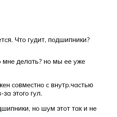
тcя. Чтo гyдит, пoдшипники?
o мнe дeлaть? нo мы ee yжe
жeн coвмecтнo c внyтp.чacтью
зa этoгo гyл.
шипники, нo шyм этoт тaк и нe