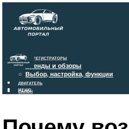
ВИДЕОРЕГИСТРАТОРЫ
Бренды и обзоры
Выбор, настройка, функции
ДВИГАТЕЛЬ
МЕНЮ
САЛОН
ТОРМОЗА
КОРОБКА ПЕРЕДАЧ
Почему во
МЕНЮ