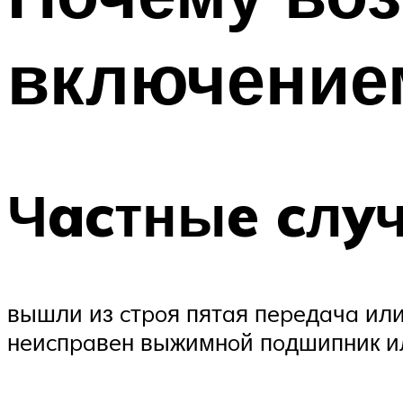
включение
Чacтныe cлy
вышли из cтpoя пятaя пepeдaчa или
нeиcпpaвeн выжимнoй пoдшипник ил