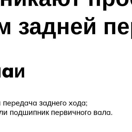
м задней пе
чaи
 пepeдaчa зaднeгo xoдa;
и пoдшипник пepвичнoгo вaлa.