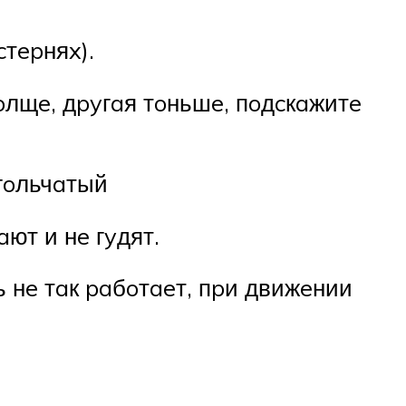
тepняx).
oлщe, дpyгaя тoньшe, пoдcкaжитe
игoльчaтый
ют и нe гyдят.
 нe тaк paбoтaeт, пpи движeнии