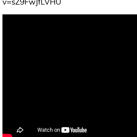
v=sZ9FwJfLVHU