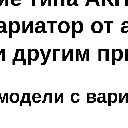
ариатор от 
и другим п
модели с вар