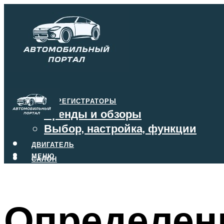
ВИДЕОРЕГИСТРАТОРЫ
Бренды и обзоры
Выбор, настройка, функции
ДВИГАТЕЛЬ
МЕНЮ
САЛОН
ТОРМОЗА
КОРОБКА ПЕРЕДАЧ
Определени
МЕНЮ