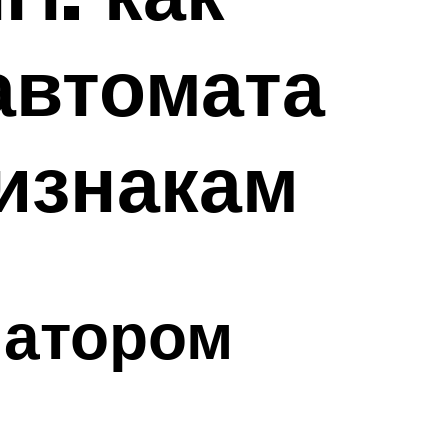
автомата
ризнакам
иатором