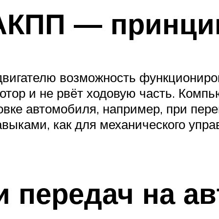
АКПП — принци
 двигателю возможность функционир
мотор и не рвёт ходовую часть. Комп
новке автомобиля, например, при пер
выками, как для механического упра
 передач на ав